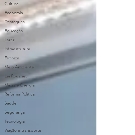
Cultura
Economia
Destaques
Educação
Lazer
Infraestrutura
Esporte
Meio Ambiente
Lei Rouanet
Minas e Energia
Reforma Política
Saúde
Segurança
Tecnologia
Viação e transporte