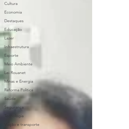
Cultura
Economia
Destaques
Educação
Lazer
Infraestrutura
Esporte
Meio Ambiente
Lei Rouanet
Minas e Energia
Reforma Política
Saúde
Segurança
Tecnologia
Viação e transporte