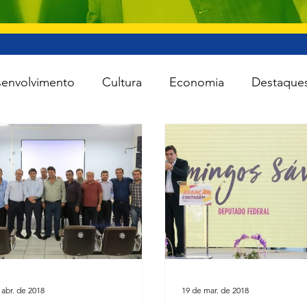
envolvimento
Cultura
Economia
Destaque
iente
Lei Rouanet
Minas e Energia
Reforma
Turismo
Cidades
Todas as notícias
Agro
 abr. de 2018
19 de mar. de 2018