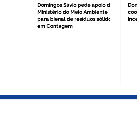
Domingos Sávio pede apoio do
Dom
Ministério do Meio Ambiente
coo
para bienal de resíduos sólidos
inc
em Contagem
BRASÍLIA DF
Gabinete Câmara dos Deputados
Gabinete Câmara dos Deputados
Anexo IV, 3º andar / Gab. 345 / Pra