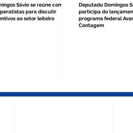
ingos Sávio se reúne com
Deputado Domingos S
peratistas para discutir
participa do lançamen
entivos ao setor leiteiro
programa federal Ava
Contagem
BELO HORIZONTE – MG
DIVINÓ
Escritório Central
Escritó
Rua Mato Grosso, 539 - Salas 1708 / 1709 -
Av. Antô
ça dos
Edifício Mondrian Trade Center - Barro
Centro 