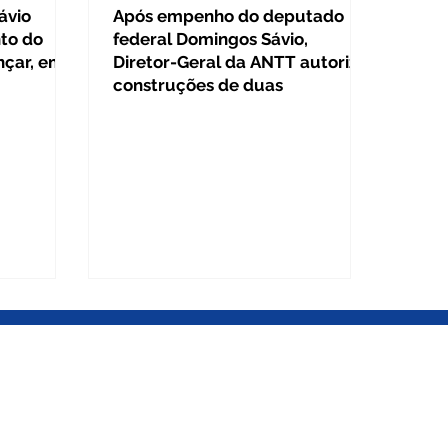
ávio
Após empenho do deputado
to do
federal Domingos Sávio,
nçar, em
Diretor-Geral da ANTT autoriza
construções de duas
POLIS – MG
rio Centro-Oeste
nio Olímpio de Morais, 545 / Sala 1210
- CEP 35500-005