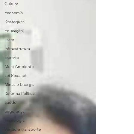
Cultura
Economia
Destaques
Educação
Lazer
Infraestrutura
Esporte
Meio Ambiente
Lei Rouanet
Minas e Energia
Reforma Política
Saúde
Segurança
Tecnologia
Viação e transporte