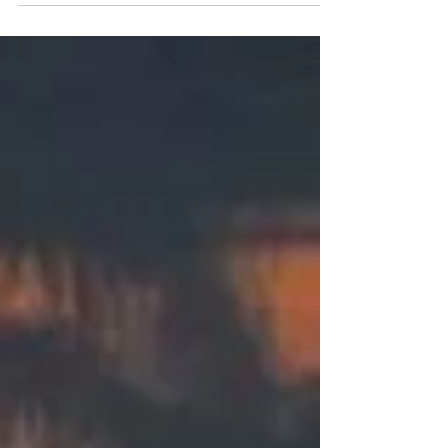
Carmópolis e Itaguara: emendas de
Domingos Sávio fortalecem Saúde no
combate ao coronavírus