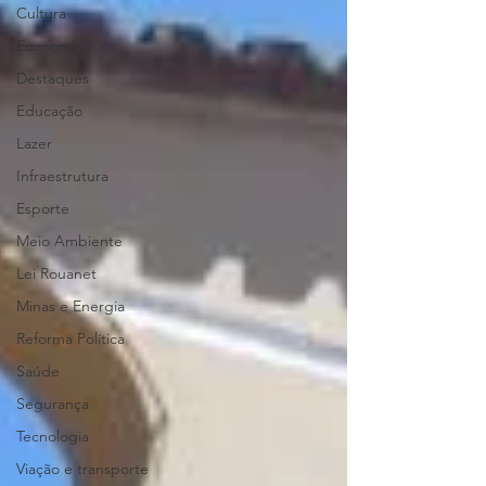
Cultura
Economia
Destaques
Educação
Lazer
Infraestrutura
Esporte
Meio Ambiente
Lei Rouanet
Minas e Energia
Reforma Política
Saúde
Segurança
Tecnologia
Viação e transporte