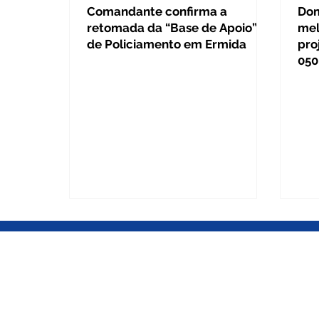
Comandante confirma a
Dom
retomada da “Base de Apoio”
mel
de Policiamento em Ermida
pro
050
BRASÍLIA DF
Gabinete Câmara dos Deputados
Gabinete Câmara dos Deputados
Anexo IV, 3º andar / Gab. 345 / Pra