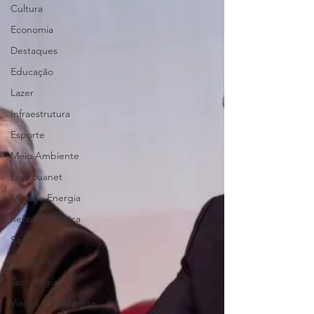
Cultura
Economia
Destaques
Educação
Lazer
Infraestrutura
Esporte
Meio Ambiente
Lei Rouanet
Minas e Energia
Reforma Política
Saúde
Segurança
Tecnologia
Viação e transporte