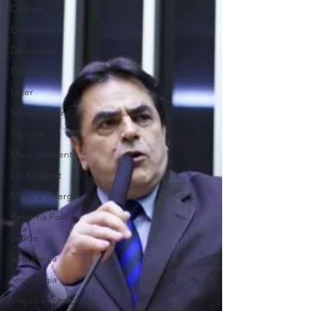
Cultura
Economia
Destaques
Educação
Lazer
Infraestrutura
Esporte
Meio Ambiente
Lei Rouanet
Minas e Energia
Reforma Política
Saúde
Segurança
Tecnologia
Viação e transporte