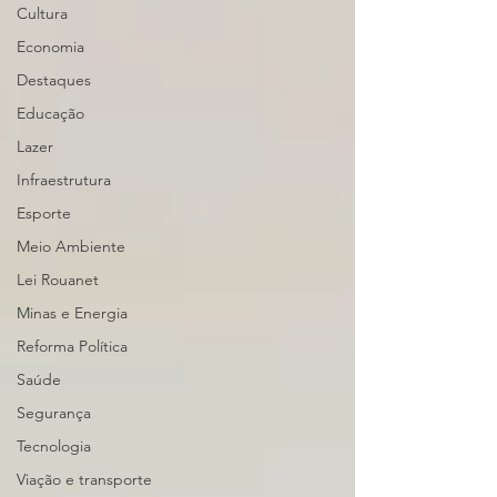
Cultura
Economia
Destaques
Educação
Lazer
Infraestrutura
Esporte
Meio Ambiente
Lei Rouanet
Minas e Energia
Reforma Política
Saúde
Segurança
Tecnologia
Viação e transporte