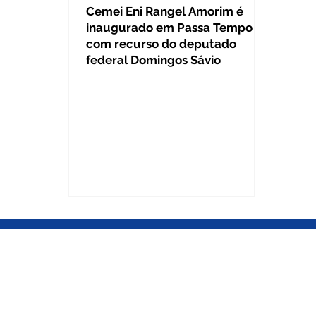
Cemei Eni Rangel Amorim é
inaugurado em Passa Tempo
com recurso do deputado
federal Domingos Sávio
BRASÍLIA DF
Gabinete Câmara dos Deputados
Gabinete Câmara dos Deputados
Anexo IV, 3º andar / Gab. 345 / Pra