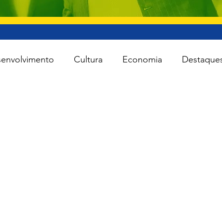
envolvimento
Cultura
Economia
Destaque
iente
Lei Rouanet
Minas e Energia
Reforma
Turismo
Cidades
Todas as notícias
Agro