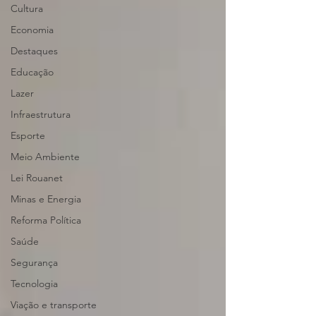
Cultura
Economia
Destaques
Educação
Lazer
Infraestrutura
Esporte
Meio Ambiente
Lei Rouanet
Minas e Energia
Reforma Política
Saúde
Segurança
Tecnologia
Viação e transporte