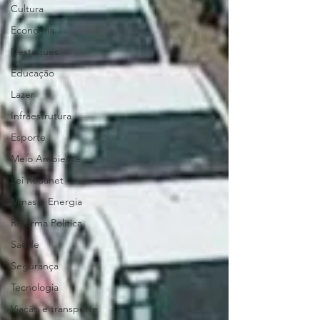
Cultura
Economia
Destaques
Educação
Lazer
Infraestrutura
Esporte
Meio Ambiente
Lei Rouanet
Minas e Energia
Reforma Política
Saúde
Segurança
Tecnologia
Viação e transporte