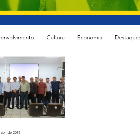
envolvimento
Cultura
Economia
Destaque
iente
Lei Rouanet
Minas e Energia
Reforma
Turismo
Cidades
Todas as notícias
Agro
 abr. de 2018