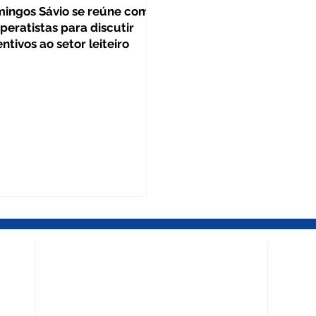
ingos Sávio se reúne com
peratistas para discutir
entivos ao setor leiteiro
BELO HORIZONTE – MG
DIVINÓ
Escritório Central
Escritó
Rua Mato Grosso, 539 - Salas 1708 / 1709 -
Av. Antô
ça dos
Edifício Mondrian Trade Center - Barro
Centro 