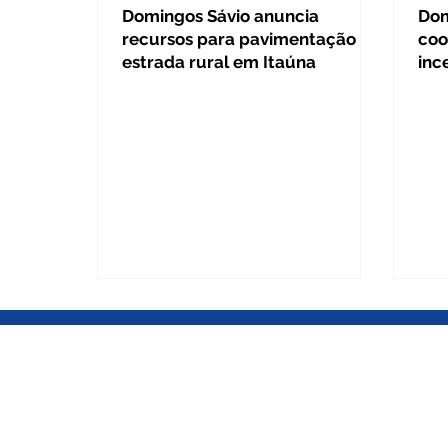
Domingos Sávio anuncia
Dom
recursos para pavimentação de
coo
estrada rural em Itaúna
inc
BRASÍLIA DF
Gabinete Câmara dos Deputados
Gabinete Câmara dos Deputados
Anexo IV, 3º andar / Gab. 345 / Pra