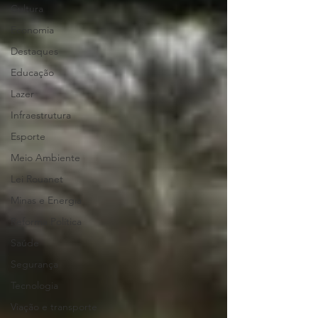
Cultura
Economia
Destaques
Educação
Lazer
Infraestrutura
Esporte
Meio Ambiente
Lei Rouanet
Minas e Energia
Reforma Política
Saúde
Segurança
Tecnologia
Viação e transporte