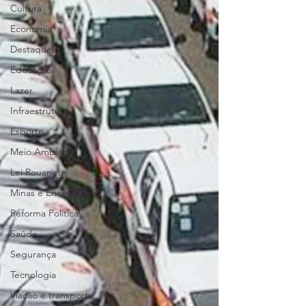
Cultura
Economia
Destaques
Educação
Lazer
Infraestrutura
Esporte
Meio Ambiente
Lei Rouanet
Minas e Energia
Reforma Política
Saúde
Segurança
Tecnologia
Viação e transporte