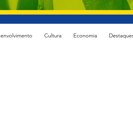
envolvimento
Cultura
Economia
Destaque
iente
Lei Rouanet
Minas e Energia
Reforma
Turismo
Cidades
Todas as notícias
Agro