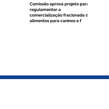
Comissão aprova projeto para
regulamentar a
comercialização fracionada de
alimentos para caninos e f
BRASÍLIA DF
Gabinete Câmara dos Deputados
Gabinete Câmara dos Deputados
Anexo IV, 3º andar / Gab. 345 / Pra