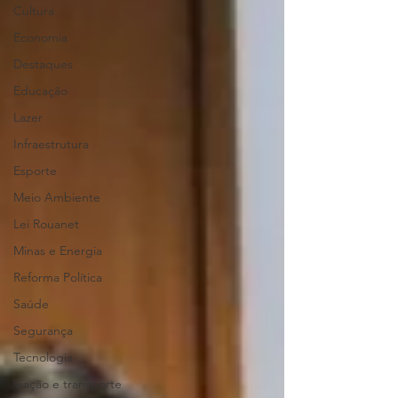
Cultura
Economia
Destaques
Educação
Lazer
Infraestrutura
Esporte
Meio Ambiente
Lei Rouanet
Minas e Energia
Reforma Política
Saúde
Segurança
Tecnologia
Viação e transporte