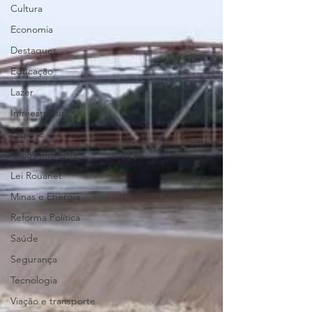
Cultura
Economia
Destaques
Educação
Lazer
Infraestrutura
Esporte
Meio Ambiente
Lei Rouanet
Minas e Energia
Reforma Política
Saúde
Segurança
Tecnologia
Viação e transporte