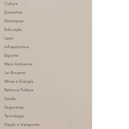
Cultura
Economia
Destaques
Educação
Lazer
Infraestrutura
Esporte
Meio Ambiente
Lei Rouanet
Minas e Energia
Reforma Política
Saúde
Segurança
Tecnologia
Viação e transporte