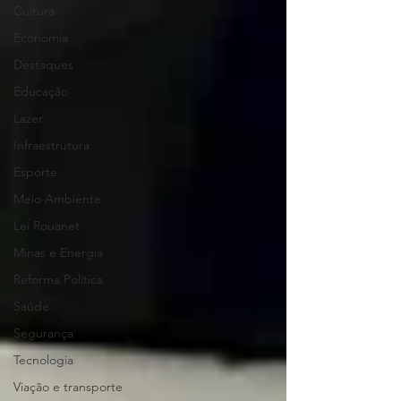
Cultura
Economia
Destaques
Educação
Lazer
Infraestrutura
Esporte
Meio Ambiente
Lei Rouanet
Minas e Energia
Reforma Política
Saúde
Segurança
Tecnologia
Viação e transporte