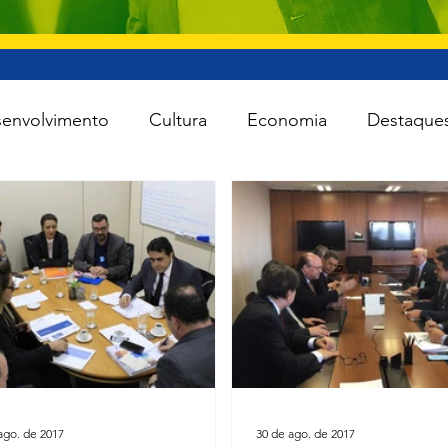
envolvimento
Cultura
Economia
Destaque
iente
Lei Rouanet
Minas e Energia
Reforma
Turismo
Cidades
Todas as notícias
Agro
ago. de 2017
30 de ago. de 2017