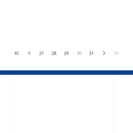
27
28
29
30
31
BELO HORIZONTE – MG
DIVINÓ
Escritório Central
Escritó
Rua Mato Grosso, 539 - Salas 1708 / 1709 -
Av. Antô
ça dos
Edifício Mondrian Trade Center - Barro
Centro 
Preto - CEP 30190-080
Tel.: (3
Tel.: (31) 3296-7502