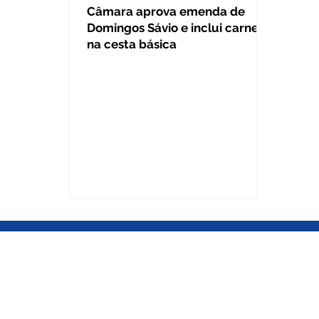
Câmara aprova emenda de
Domingos Sávio e inclui carnes
na cesta básica
BRASÍLIA DF
Gabinete Câmara dos Deputados
Gabinete Câmara dos Deputados
Anexo IV, 3º andar / Gab. 345 / Pra