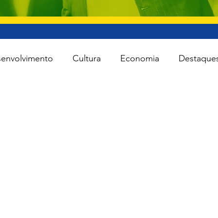
envolvimento
Cultura
Economia
Destaque
iente
Lei Rouanet
Minas e Energia
Reforma
Turismo
Cidades
Todas as notícias
Agro