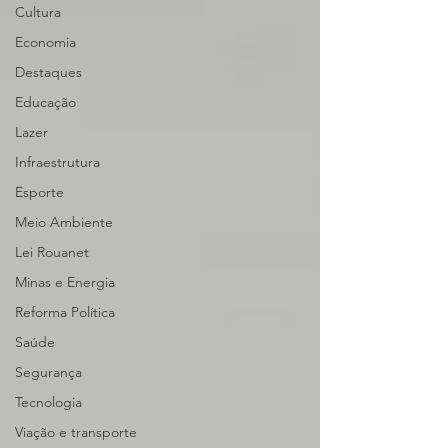
Cultura
Economia
Destaques
Educação
Lazer
Infraestrutura
Esporte
Meio Ambiente
Lei Rouanet
Minas e Energia
Reforma Política
Saúde
Segurança
Tecnologia
Viação e transporte