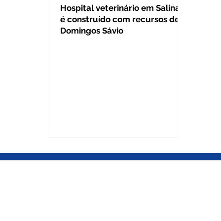
Hospital veterinário em Salinas
é construído com recursos de
Domingos Sávio
BRASÍLIA DF
Gabinete Câmara dos Deputados
Gabinete Câmara dos Deputados
Anexo IV, 3º andar / Gab. 345 / Pra