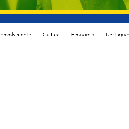
envolvimento
Cultura
Economia
Destaque
iente
Lei Rouanet
Minas e Energia
Reforma
Turismo
Cidades
Todas as notícias
Agro