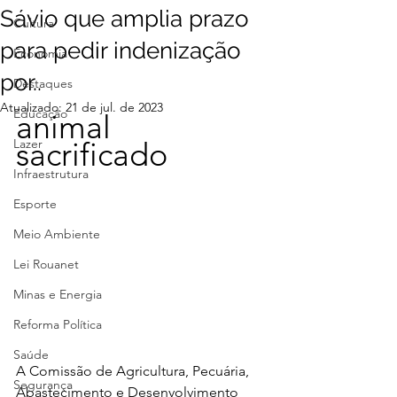
Sávio que amplia prazo
Cultura
para pedir indenização
Economia
por..
Destaques
Atualizado:
21 de jul. de 2023
Educação
animal 
Lazer
sacrificado
Infraestrutura
Esporte
Meio Ambiente
Lei Rouanet
Minas e Energia
Reforma Política
Saúde
A Comissão de Agricultura, Pecuária, 
Segurança
Abastecimento e Desenvolvimento 