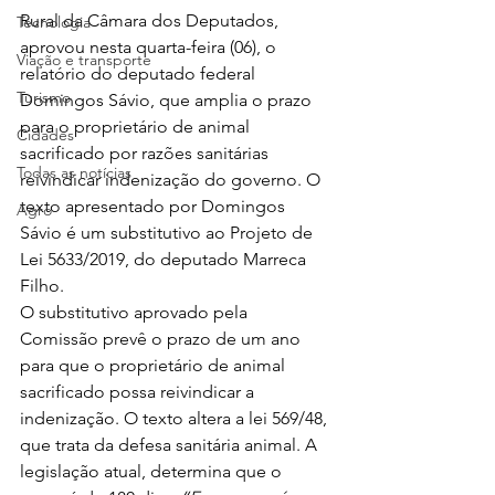
Rural da Câmara dos Deputados, 
Tecnologia
aprovou nesta quarta-feira (06), o 
Viação e transporte
relatório do deputado federal 
Turismo
Domingos Sávio, que amplia o prazo 
para o proprietário de animal 
Cidades
sacrificado por razões sanitárias 
Todas as notícias
reivindicar indenização do governo. O 
texto apresentado por Domingos 
Agro
Sávio é um substitutivo ao Projeto de 
Lei 5633/2019, do deputado Marreca 
Filho.
O substitutivo aprovado pela 
Comissão prevê o prazo de um ano 
para que o proprietário de animal 
sacrificado possa reivindicar a 
indenização. O texto altera a lei 569/48, 
que trata da defesa sanitária animal. A 
legislação atual, determina que o 