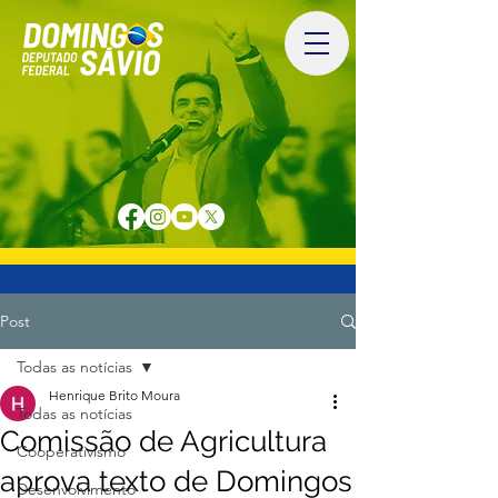
Post
Todas as notícias
Henrique Brito Moura
Todas as notícias
Comissão de Agricultura
Cooperativismo
aprova texto de Domingos
Desenvolvimento