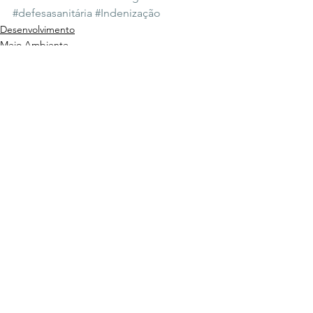
#defesasanitária
#Indenização
Desenvolvimento
Meio Ambiente
Agro
Ver tudo
Posts recentes