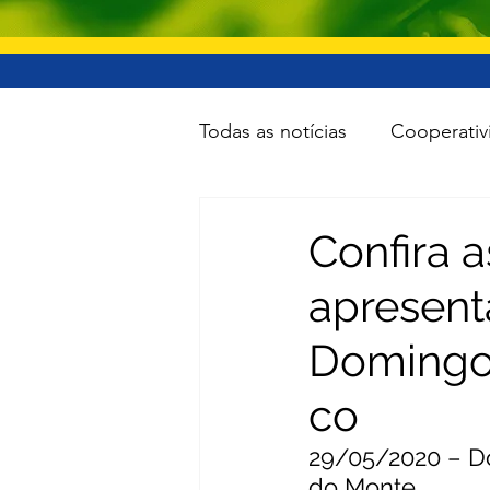
Todas as notícias
Cooperativ
Educação
Lazer
Inf
Confira a
apresent
Minas e Energia
Reforma
Domingos
Turismo
Cidades
To
co
29/05/2020 – Do
do Monte 