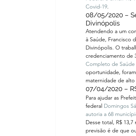
Covid-19
.  
08/05/2020 – Se
Divinópolis  
Atendendo a um conv
à Saúde, Francisco 
Divinópolis. O traba
credenciamento de 30
Completo de Saúde á
oportunidade, foram
maternidade de alto 
07/04/2020 – R$
Para ajudar as Prefe
federal 
Domingos Sáv
autoria a 68 municíp
Desse total, R$ 13,7
previsão é de que o