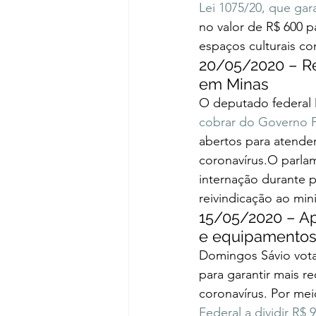
Lei 1075/20, que gar
no valor de R$ 600 p
espaços culturais c
20/05/2020 – Rei
em Minas 
O deputado federal D
cobrar do Governo F
abertos para atende
coronavírus.O parlam
internação durante 
reivindicação ao min
15/05/2020 – Ap
e equipamentos
Domingos Sávio vota
para garantir mais r
coronavírus. Por mei
Federal a dividir R$