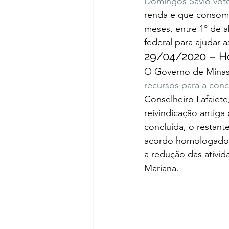
Domingos Sávio voto
renda e que consome
meses, entre 1º de 
federal para ajudar 
29/04/2020 – Ho
O Governo de Minas,
recursos para a conc
Conselheiro Lafaiete
reivindicação antig
concluída, o restan
acordo homologado p
a redução das ativi
Mariana.   