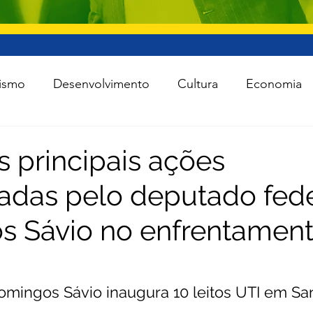
ismo
Desenvolvimento
Cultura
Economia
raestrutura
Esporte
Meio Ambiente
Lei Ro
s principais ações
adas pelo deputado fede
 Política
Saúde
Segurança
Tecnologia
 Sávio no enfrentament
das as notícias
Agro
mingos Sávio inaugura 10 leitos UTI em San