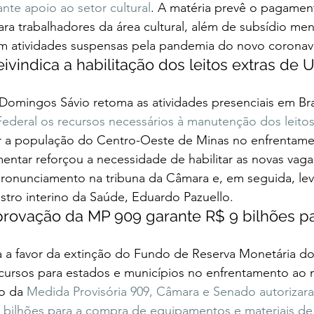
ante apoio ao setor cultural
. A matéria prevê o pagament
ara trabalhadores da área cultural, além de subsídio men
om atividades suspensas pela pandemia do novo coronaví
vindica a habilitação dos leitos extras de U
omingos Sávio retoma as atividades presenciais em Bras
ederal os recursos necessários à manutenção dos leitos
r a população do Centro-Oeste de Minas no enfrentame
entar reforçou a necessidade de habilitar as novas vaga
pronunciamento na tribuna da Câmara e, em seguida, lev
istro interino da Saúde, Eduardo Pazuello.  
rovação da MP 909 garante R$ 9 bilhões p
 
 a favor da extinção do Fundo de Reserva Monetária do
ecursos para estados e municípios no enfrentamento ao 
o da 
Medida Provisória 909, Câmara e Senado autorizar
 9 bilhões para a compra de equipamentos e materiais d