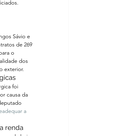
iciados. 
ngos Sávio e 
tratos de 269 
para o 
alidade dos 
 exterior.  
gicas  
gica foi 
or causa da 
 deputado 
readequar a 
a renda  