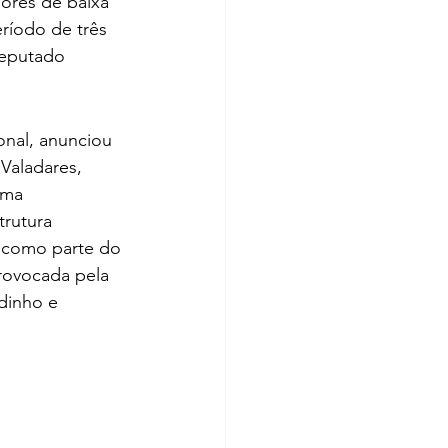
ores de baixa 
íodo de três 
deputado 
 
onal, anunciou
Valadares, 
uma 
rutura 
, como parte do 
rovocada pela 
dinho e 