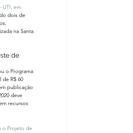
– UTI, em 
ndo dois de 
os, 
izada na Santa 
ste de 
ou o Programa 
 de R$ 60 
 em publicação 
2020 deve 
 em recursos 
o Projeto de 