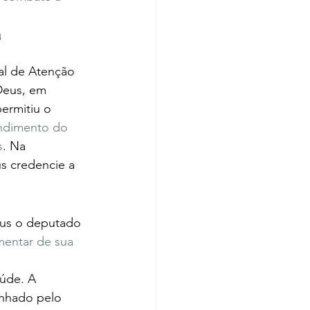
 
al de Atenção 
Deus, em 
ermitiu o 
endimento do 
s
. Na 
s credencie a 
írus o deputado 
entar de sua 
aúde. A 
enhado pelo 