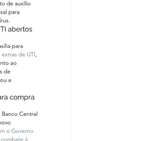
o de auxílio 
sal para 
rus.  
TI abertos 
ília para 
 extras de UTI
, 
nto ao 
s de 
ou a 
ara compra 
 Banco Central 
novo 
am o Governo 
e combate à 