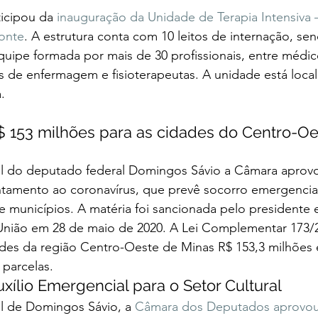
icipou da 
inauguração da Unidade de Terapia Intensiva 
onte
. A estrutura conta com 10 leitos de internação, se
uipe formada por mais de 30 profissionais, entre médic
s de enfermagem e fisioterapeutas. A unidade está local
. 
 153 milhões para as cidades do Centro-Oe
l do deputado federal Domingos Sávio a Câmara aprov
ntamento ao coronavírus, que prevê socorro emergencial
e municípios. A matéria foi sancionada pelo presidente
a União em 28 de maio de 2020. A Lei Complementar 173/
dades da região Centro-Oeste de Minas R$ 153,3 milhões
parcelas. 
ílio Emergencial para o Setor Cultural  
l de Domingos Sávio, a 
Câmara dos Deputados aprovou 