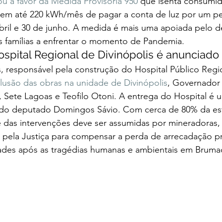
u a favor da Medida Provisória 950
 que isenta consumid
m até 220 kWh/mês de pagar a conta de luz por um per
abril e 30 de junho. A medida é mais uma apoiada pelo 
as famílias a enfrentar o momento de Pandemia.  
spital Regional de Divinópolis é anunciado 
 responsável pela construção do Hospital Público Regi
lusão das obras na unidade de Divinópolis
, Governador 
, Sete Lagoas e Teofilo Otoni. A entrega do Hospital é 
a do deputado Domingos Sávio. Com cerca de 80% da est
te das intervenções deve ser assumidas por mineradoras
ela Justiça para compensar a perda de arrecadação p
dades após as tragédias humanas e ambientais em Bruma