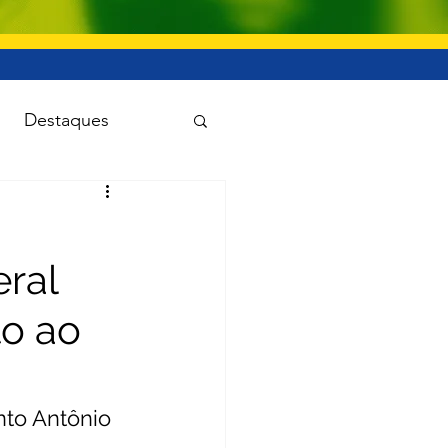
Destaques
uanet
ral
Viação e transporte
o ao
to Antônio 