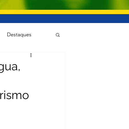
Destaques
uanet
gua,
Viação e transporte
rismo