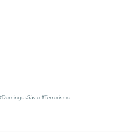
#DomingosSávio
#Terrorismo