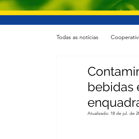
Todas as notícias
Cooperativ
Educação
Lazer
Inf
Contami
bebidas 
Minas e Energia
Reforma
enquadra
Turismo
Cidades
To
Atualizado:
18 de jul. de 2