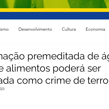
ismo
Desenvolvimento
Cultura
Economia
raestrutura
Esporte
Meio Ambiente
Lei Ro
nação premeditada de á
e alimentos poderá ser
 Política
Saúde
Segurança
Tecnologia
da como crime de terro
das as notícias
Agro
023