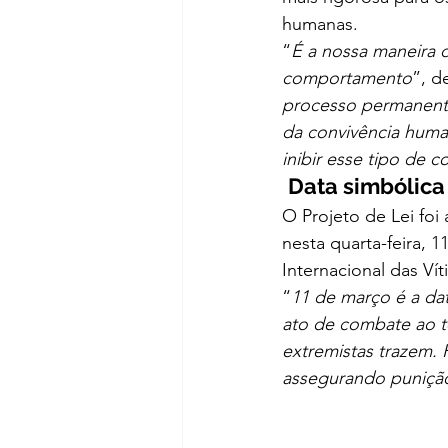
humanas.  
“
É a nossa maneira 
comportamento
”, d
processo permanente 
da convivência human
inibir esse tipo de 
Data simbólica
O Projeto de Lei foi
nesta quarta-feira, 1
Internacional das Vít
“
11 de março é a da
ato de combate ao t
extremistas trazem. 
assegurando punição