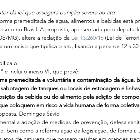
tor da lei que assegura punição severa ao ato
orma premeditada de água, alimentos e bebidas está pre
orismo no Brasil. A proposta, apresentada pelo deputado
B/MG), altera a redação da 
Lei 13.260/16
 (Lei de Terror
a um inciso que tipifica o ato, fixando a pena de 12 a 30
ifica o
º e inclui o inciso VI, que prevê:  
rma premeditada e voluntária a contaminação da água, b
a sabotagem de tanques ou locais de estocagem e linha
sição da bebida ou do alimento pela adição de compo
que coloquem em risco a vida humana de forma coletiva
proposta, Domingos Sávio
mental a adoção de medidas de prevenção, defesa sanitá
e, bem como a reformulação da legislação, de forma a t
s atos de natureza que possam resultar em grandes trag