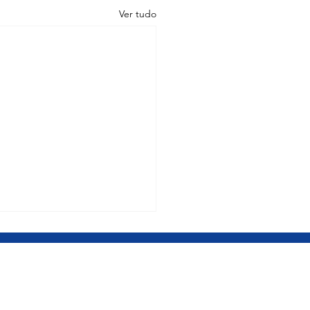
Ver tudo
POLIS – MG
rio Centro-Oeste
nio Olímpio de Morais, 545 / Sala 1210