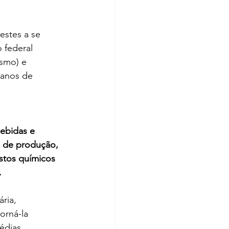
stes a se 
 federal 
ismo) e 
 anos de 
ebidas e 
s de produção, 
stos químicos 
.
ria,
orná-la
édias