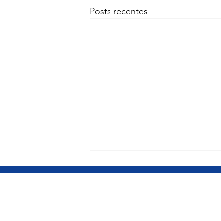
Posts recentes
BRASÍLIA DF
Gabinete Câmara dos Deputados
Gabinete Câmara dos Deputados