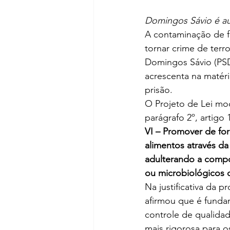
Domingos Sávio é au
A contaminação de f
tornar crime de terr
Domingos Sávio (PSD
acrescenta na matéri
prisão. 
O Projeto de Lei mod
parágrafo 2º, artigo 1
VI – Promover de fo
alimentos através d
adulterando a compo
ou microbiológicos 
Na justificativa da 
afirmou que é funda
controle de qualidad
mais rigorosa para o