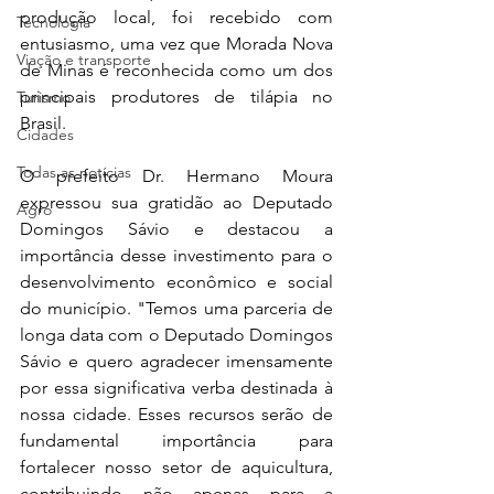
produção local, foi recebido com 
Tecnologia
entusiasmo, uma vez que Morada Nova 
Viação e transporte
de Minas é reconhecida como um dos 
principais produtores de tilápia no 
Turismo
Brasil.
Cidades
Todas as notícias
O prefeito Dr. Hermano Moura 
expressou sua gratidão ao Deputado 
Agro
Domingos Sávio e destacou a 
importância desse investimento para o 
desenvolvimento econômico e social 
do município. "Temos uma parceria de 
longa data com o Deputado Domingos 
Sávio e quero agradecer imensamente 
por essa significativa verba destinada à 
nossa cidade. Esses recursos serão de 
fundamental importância para 
fortalecer nosso setor de aquicultura, 
contribuindo não apenas para a 