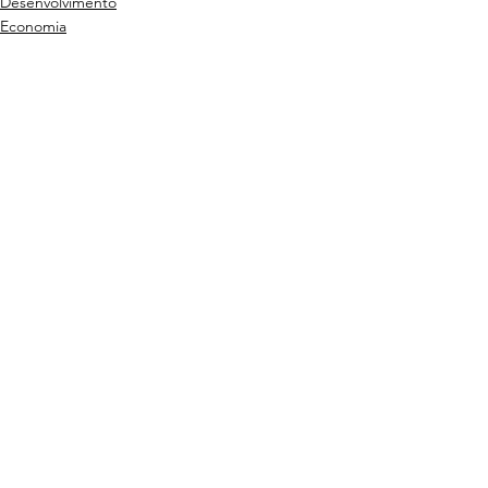
Desenvolvimento
Economia
Infraestrutura
Ver tudo
Posts recentes