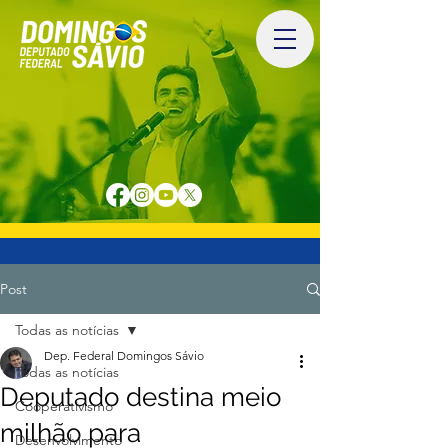
Post
Todas as notícias
Dep. Federal Domingos Sávio
Todas as notícias
Deputado destina meio
Cooperativismo
milhão para
Desenvolvimento