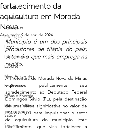
fortalecimento da
Cultura
aquicultura em Morada
Economia
Nova
Destaques
Atualizado:
9 de abr. de 2024
Educação
Município é um dos principais 
Lazer
produtores de tilápia do país; 
setor é o que mais emprega na 
Infraestrutura
região.
Esporte
Meio Ambiente
A Prefeitura de Morada Nova de Minas 
expressou publicamente seu 
Lei Rouanet
agradecimento ao Deputado Federal 
Minas e Energia
Domingos Sávio (PL), pela destinação 
Reforma Política
de uma verba significativa no valor de 
R$485.895,00 para impulsionar o setor 
Saúde
de aquicultura do município. Este 
Segurança
investimento, que visa fortalecer a 