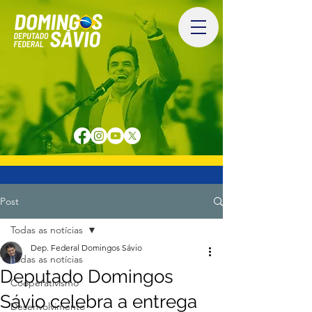
Post
Todas as notícias
Dep. Federal Domingos Sávio
Todas as notícias
Deputado Domingos
Cooperativismo
Sávio celebra a entrega
Desenvolvimento