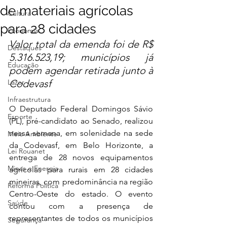
de materiais agrícolas
Cultura
para 28 cidades
Economia
Valor total da emenda foi de R$ 
Destaques
5.316.523,19; municípios já 
Educação
podem agendar retirada junto à 
Lazer
Codevasf
Infraestrutura
O Deputado Federal Domingos Sávio 
Esporte
(PL), pré-candidato ao Senado, realizou 
nessa semana, em solenidade na sede 
Meio Ambiente
da Codevasf, em Belo Horizonte, a 
Lei Rouanet
entrega de 28 novos equipamentos 
Minas e Energia
agrícolas para rurais em 28 cidades 
mineiras, com predominância na região 
Reforma Política
Centro-Oeste do estado. O evento 
Saúde
contou com a presença de 
representantes de todos os municípios 
Segurança