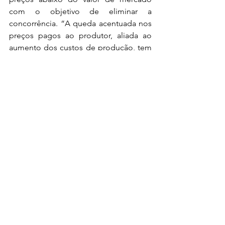
com o objetivo de eliminar a 
concorrência. “A queda acentuada nos 
preços pagos ao produtor, aliada ao 
aumento dos custos de produção, tem 
comprometido a sustentabilidade 
econômica do setor. Precisamos achar 
uma solução para isso”, concluiu.
Tratores agrícolas Domingos Sávio
Domingos Sávio deputado agro