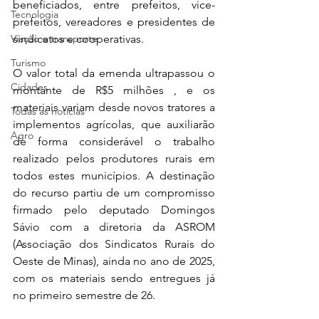
beneficiados, entre prefeitos, vice-
Tecnologia
prefeitos, vereadores e presidentes de 
Viação e transporte
sindicatos e cooperativas. 
Turismo
O valor total da emenda ultrapassou o 
Cidades
montante de R$5 milhões , e os 
materiais variam desde novos tratores a 
Todas as notícias
implementos agrícolas, que auxiliarão 
Agro
de forma considerável o trabalho 
realizado pelos produtores rurais em 
todos estes municípios. A destinação 
do recurso partiu de um compromisso 
firmado pelo deputado Domingos 
Sávio com a diretoria da ASROM 
(Associação dos Sindicatos Rurais do 
Oeste de Minas), ainda no ano de 2025, 
com os materiais sendo entregues já 
no primeiro semestre de 26.