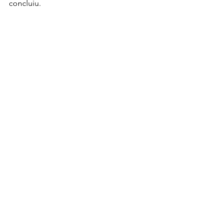
concluiu.
Domingos Sávio
Perdigão
Deputado Perdigão
Infraestrutura