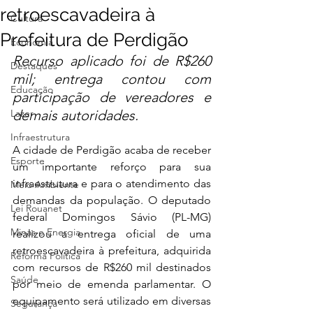
retroescavadeira à
Cultura
Prefeitura de Perdigão
Economia
Recurso aplicado foi de R$260 
Destaques
mil; entrega contou com 
Educação
participação de vereadores e 
Lazer
demais autoridades.
Infraestrutura
A cidade de Perdigão acaba de receber 
Esporte
um importante reforço para sua 
infraestrutura e para o atendimento das 
Meio Ambiente
demandas da população. O deputado 
Lei Rouanet
federal Domingos Sávio (PL-MG) 
Minas e Energia
realizou a entrega oficial de uma 
retroescavadeira à prefeitura, adquirida 
Reforma Política
com recursos de R$260 mil destinados 
Saúde
por meio de emenda parlamentar. O 
equipamento será utilizado em diversas 
Segurança