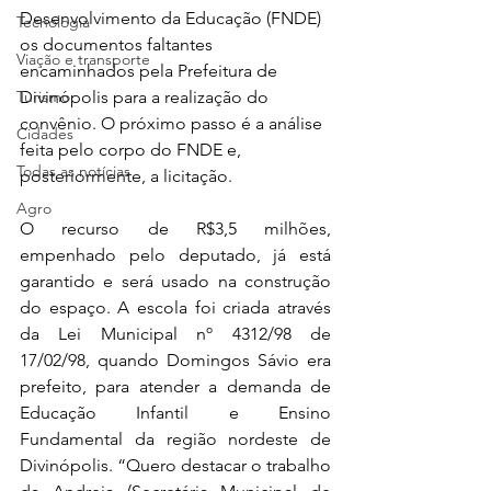
Desenvolvimento da Educação (FNDE) 
Tecnologia
os documentos faltantes 
Viação e transporte
encaminhados pela Prefeitura de 
Turismo
Divinópolis para a realização do 
convênio. O próximo passo é a análise 
Cidades
feita pelo corpo do FNDE e, 
Todas as notícias
posteriormente, a licitação.
Agro
O recurso de R$3,5 milhões, 
empenhado pelo deputado, já está 
garantido e será usado na construção 
do espaço. A escola foi criada através 
da Lei Municipal nº 4312/98 de 
17/02/98, quando Domingos Sávio era 
prefeito, para atender a demanda de 
Educação Infantil e Ensino 
Fundamental da região nordeste de 
Divinópolis. “Quero destacar o trabalho 