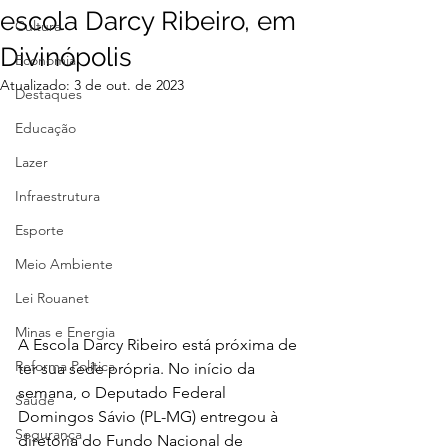
escola Darcy Ribeiro, em
Cultura
Divinópolis
Economia
Atualizado:
3 de out. de 2023
Destaques
Educação
Lazer
Infraestrutura
Esporte
Meio Ambiente
Lei Rouanet
Minas e Energia
A Escola Darcy Ribeiro está próxima de 
Reforma Política
ter sua sede própria. No início da 
semana, o Deputado Federal 
Saúde
Domingos Sávio (PL-MG) entregou à 
Segurança
diretoria do Fundo Nacional de 