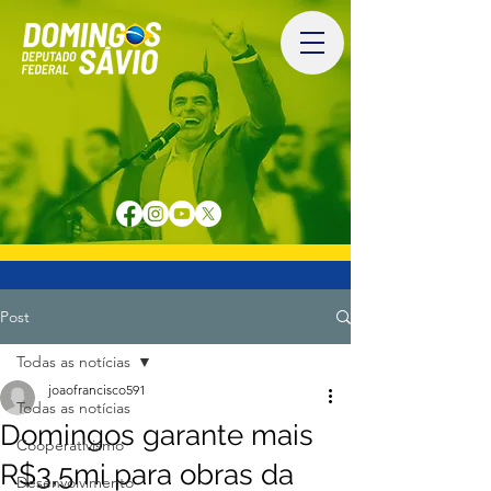
Post
Todas as notícias
joaofrancisco591
Todas as notícias
Domingos garante mais
Cooperativismo
R$3,5mi para obras da
Desenvolvimento