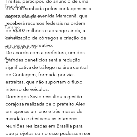
Freitas, participou do anúncio de uma 
Tecnologia
obra tão sonhada pelos contagenses: a 
construção da avenida Maracanã, que 
Viação e transporte
receberá recursos federais na ordem 
Turismo
de R$302 milhões e abrange ainda, a 
Cidades
canalização de córregos e criação de 
um parque recreativo.
Todas as notícias
De acordo com a prefeitura, um dos 
Agro
grandes benefícios será a redução 
significativa de tráfego na área central 
de Contagem, formada por vias 
estreitas, que não suportam o fluxo 
intenso de veículos.
Domingos Sávio ressaltou a gestão 
corajosa realizada pelo prefeito Alex 
em apenas um ano e três meses de 
mandato e destacou as inúmeras 
reuniões realizadas em Brasília para 
que projetos como esse pudessem ser 