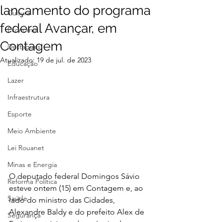
lançamento do programa
Cultura
federal Avançar, em
Economia
Contagem
Destaques
Atualizado:
19 de jul. de 2023
Educação
Lazer
Infraestrutura
Esporte
Meio Ambiente
Lei Rouanet
Minas e Energia
O deputado federal Domingos Sávio 
Reforma Política
esteve ontem (15) em Contagem e, ao 
Saúde
lado do ministro das Cidades, 
Alexandre Baldy e do prefeito Alex de 
Segurança