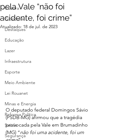
pela Vale “não foi
Cultura
acidente, foi crime”
Economia
Atualizado:
18 de jul. de 2023
Destaques
Educação
Lazer
Infraestrutura
Esporte
Meio Ambiente
Lei Rouanet
Minas e Energia
O deputado federal Domingos Sávio 
Reforma Política
(PSDB-MG) afirmou que a tragédia 
provocada pela Vale em Brumadinho 
Saúde
(MG) “
não foi uma acidente, foi um 
Segurança
crime
”.