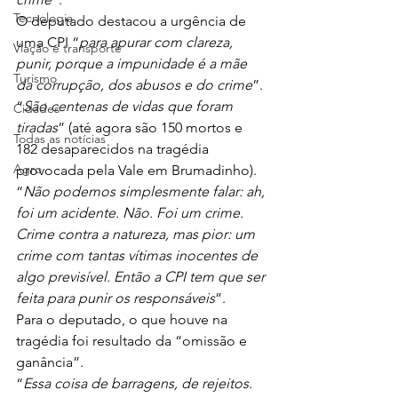
Tecnologia
O deputado destacou a urgência de 
uma CPI “
para apurar com clareza, 
Viação e transporte
punir, porque a impunidade é a mãe 
Turismo
da corrupção, dos abusos e do crime
”. 
“
São centenas de vidas que foram 
Cidades
tiradas
” (até agora são 150 mortos e 
Todas as notícias
182 desaparecidos na tragédia 
Agro
provocada pela Vale em Brumadinho).
“
Não podemos simplesmente falar: ah, 
foi um acidente. Não. Foi um crime. 
Crime contra a natureza, mas pior: um 
crime com tantas vítimas inocentes de 
algo previsível. Então a CPI tem que ser 
feita para punir os responsáveis
”.
Para o deputado, o que houve na 
tragédia foi resultado da “omissão e 
ganância”.
“
Essa coisa de barragens, de rejeitos. 