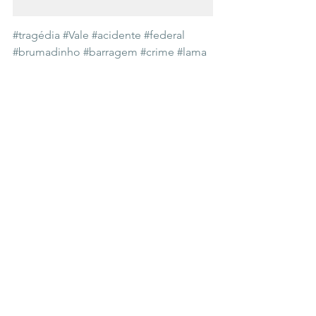
#tragédia
#Vale
#acidente
#federal
#brumadinho
#barragem
#crime
#lama
#deputado
#DeputadoDomingosSávio
#cpi
#rejeito
Ver tudo
Posts recentes