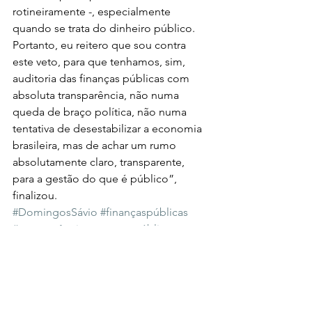
rotineiramente -, especialmente 
quando se trata do dinheiro público. 
Portanto, eu reitero que sou contra 
este veto, para que tenhamos, sim, 
auditoria das finanças públicas com 
absoluta transparência, não numa 
queda de braço política, não numa 
tentativa de desestabilizar a economia 
brasileira, mas de achar um rumo 
absolutamente claro, transparente, 
para a gestão do que é público”, 
finalizou.
#DomingosSávio
#finançaspúblicas
#transparêncianascontaspúblicas
#deputadofederal
#vetopresidencial
#DeputadoFederalDomingosSávio
#LDO
#auditoriadadívidapúblicabrasileira