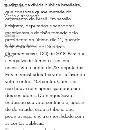
auditoria da dívida pública brasileira, 
Tecnologia
que consome quase metade do 
Viação e transporte
orçamento do Brasil. Em sessão 
Turismo
conjunta, deputados e senadores 
mantiveram a decisão tomada pelo 
Cidades
presidente no último dia 11, quando 
Todas as notícias
sancionou a Lei de Diretrizes 
Orçamentárias (LDO) de 2018. Para que 
Agro
a negativa de Temer caísse, era 
necessário o apoio de 257 deputados. 
Foram registrados 156 votos a favor do 
veto e outros 103 contra. Com isso, 
não houve nem apreciação por parte 
dos senadores. Domingos Sávio 
endossou seu voto contrário e, apesar 
de derrotado, usou a tribuna para 
pedir transparência e moralidade com 
as contas públicas.