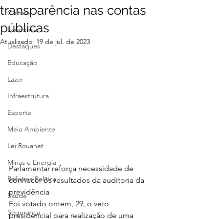
transparência nas contas
Cultura
públicas
Economia
Atualizado:
19 de jul. de 2023
Destaques
Educação
Lazer
Infraestrutura
Esporte
Meio Ambiente
Lei Rouanet
Minas e Energia
Parlamentar reforça necessidade de 
Reforma Política
conhecer os resultados da auditoria da 
previdência
Saúde
Foi votado ontem, 29, o veto 
Segurança
presidencial para realização de uma 