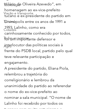
Hilário de Oliveira Azevedo”, em 
Tecnologia
homenagem ao ex-vice-prefeito 
Viação e transporte
tucano e ex-presidente do partido em 
Turismo
Divinópolis entre os anos de 1991 a 
1993. Lalinho, como era 
Cidades
carinhosamente conhecido por todos, 
Todas as notícias
foi um importante defensor e 
interlocutor das políticas sociais à 
Agro
frente do PSDB local, partido pelo qual 
teve relevante participação e 
engajamento.  
A presidente do partido, Eliana Piola, 
relembrou a trajetória do 
correligionário e lembrou da 
unanimidade do partido ao referendar 
o nome do ex-vice-prefeito ao 
nominar a sala municipal. “O nome de 
Lalinho foi recebido por todos os 