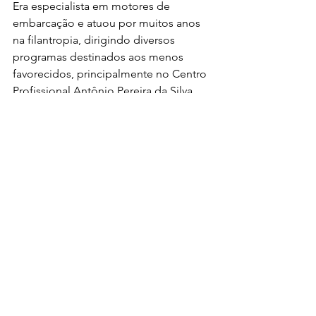
Era especialista em motores de 
embarcação e atuou por muitos anos 
na filantropia, dirigindo diversos 
programas destinados aos menos 
favorecidos, principalmente no Centro 
Profissional Antônio Pereira da Silva, 
onde formou mais de dois mil alunos 
em Tornearia e Ajustagem. 
Foi um dos fundadores do PSDB 
Divinópolis e, em 1982, foi eleito vice-
prefeito. 
Municipalista de raiz, ferrenho 
apoiador do movimento comunitário, 
merece destaque o seu desempenho 
como Superintendente da 
Superintendência de Desenvolvimento 
Social – Sudeso, que reorganizou esse 
movimento em Divinópolis. 
Foi casado com Ana Lúcia, com quem 