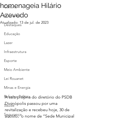
homenageia Hilário
Cultura
Azevedo
Economia
Atualizado:
13 de jul. de 2023
Destaques
Educação
Lazer
Infraestrutura
Esporte
Meio Ambiente
Lei Rouanet
Minas e Energia
Reforma Política
A sala própria do diretório do PSDB 
Divinópolis passou por uma 
Saúde
revitalização e recebeu hoje, 30 de 
Segurança
agosto,  o nome de “Sede Municipal 