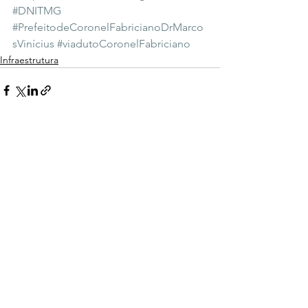
#DNITMG
#PrefeitodeCoronelFabricianoDrMarco
sVinícius
#viadutoCoronelFabriciano
Infraestrutura
Ver tudo
Posts recentes