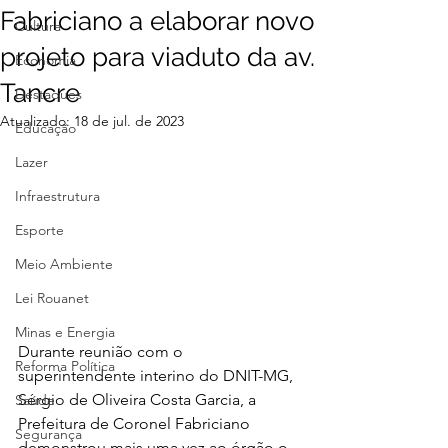
Fabriciano a elaborar novo
Cultura
projeto para viaduto da av.
Economia
Tancre
Destaques
Atualizado:
18 de jul. de 2023
Educação
Lazer
Infraestrutura
Esporte
Meio Ambiente
Lei Rouanet
Minas e Energia
Durante reunião com o 
Reforma Política
superintendente interino do DNIT-MG, 
Sérgio de Oliveira Costa Garcia, a 
Saúde
Prefeitura de Coronel Fabriciano 
Segurança
demonstrou mais uma vez ao órgão o 