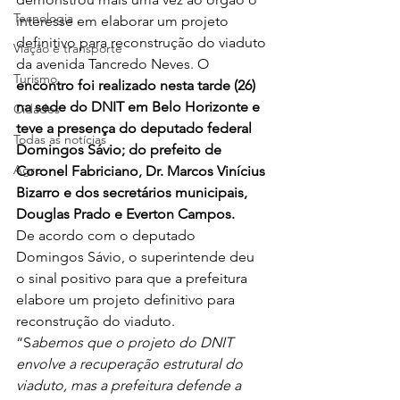
Tecnologia
interesse em elaborar um projeto 
definitivo para reconstrução do viaduto 
Viação e transporte
da avenida Tancredo Neves. O
Turismo
encontro foi realizado nesta tarde (26) 
na sede do DNIT em Belo Horizonte e 
Cidades
teve a presença do deputado federal 
Todas as notícias
Domingos Sávio; do prefeito de 
Agro
Coronel Fabriciano, Dr. Marcos Vinícius 
Bizarro e dos secretários municipais, 
Douglas Prado e Everton Campos.   
De acordo com o deputado 
Domingos Sávio, o superintende deu 
o sinal positivo para que a prefeitura 
elabore um projeto definitivo para 
reconstrução do viaduto.  
“S
abemos que o projeto do DNIT 
envolve a recuperação estrutural do 
viaduto, mas a prefeitura defende a 