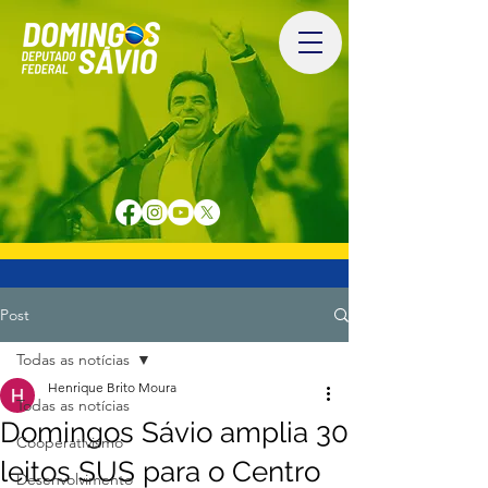
Post
Todas as notícias
Henrique Brito Moura
Todas as notícias
Domingos Sávio amplia 30
Cooperativismo
leitos SUS para o Centro
Desenvolvimento