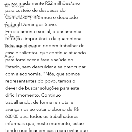
aproximadamente R$2 milhões/ano 
Tecnologia
para custeio de despesas do 
Viação e transporte
Complexo”, informou o deputado 
federal Domingos Sávio.  
Turismo
Em isolamento social, o parlamentar 
Cidades
reforça a importância da quarentena 
para aqueles que podem trabalhar de 
Todas as notícias
casa e salientou que continua atuando 
Agro
para fortalecer a área a saúde no 
Estado, sem descuidar e se preocupar 
com a economia. “Nós, que somos 
representantes do povo, temos o 
dever de buscar soluções para este 
difícil momento. Continuo 
trabalhando, de forma remota, e 
avançamos ao votar o abono de R$ 
600,00 para todos os trabalhadores 
informais que, neste momento, estão 
tendo que ficar em casa para evitar que 