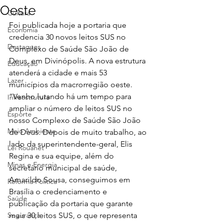
Oeste
Cultura
Foi publicada hoje a portaria que 
Economia
credencia 30 novos leitos SUS no 
Destaques
Complexo de Saúde São João de 
Deus, em Divinópolis. A nova estrutura 
Educação
atenderá a cidade e mais 53 
Lazer
municípios da macrorregião oeste.  
“Venho lutando há um tempo para 
Infraestrutura
ampliar o número de leitos SUS no 
Esporte
nosso Complexo de Saúde São João 
Meio Ambiente
de Deus. Depois de muito trabalho, ao 
lado da superintendente-geral, Elis 
Lei Rouanet
Regina e sua equipe, além do 
Minas e Energia
secretário municipal de saúde, 
Amarildo Sousa, conseguimos em 
Reforma Política
Brasília o credenciamento e 
Saúde
publicação da portaria que garante 
Segurança
mais 30 leitos SUS, o que representa 