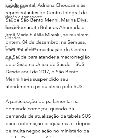
saúde mental, Adriana Choucair e as 
Tecnologia
representantes do Centro Integral de 
Viação e transporte
Saúde São Bento Menni, Marina Diva, 
Irmã Bernardita Bolanos Ahumada e 
Turismo
irmã Maria Eulália Mireski, se reuniram 
Cidades
ontem, 04 de dezembro, na Semusa, 
Todas as notícias
para tratar da repactuação do Centro 
de Saúde para atender a macrorregião 
Agro
pelo Sistema Único de Sáude – SUS. 
Desde abril de 2017, o São Bento 
Menni havia suspendido seu 
atendimento psiquiátrico pelo SUS.
A participação do parlamentar na 
demanda começou quando da 
demanda de atualização da tabela SUS 
para a internação psiquiátrica e, depois 
de muita negociação no ministério da 