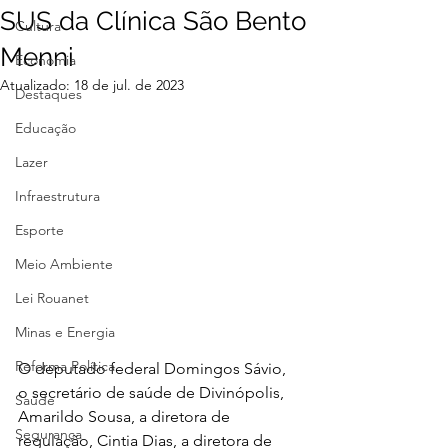
SUS da Clínica São Bento
Cultura
Menni
Economia
Atualizado:
18 de jul. de 2023
Destaques
Educação
Lazer
Infraestrutura
Esporte
Meio Ambiente
Lei Rouanet
Minas e Energia
Reforma Política
O deputado federal Domingos Sávio, 
o secretário de saúde de Divinópolis, 
Saúde
Amarildo Sousa, a diretora de 
Segurança
regulação, Cintia Dias, a diretora de 