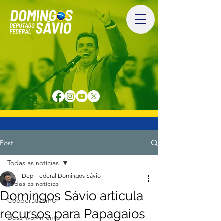
Post
Todas as notícias
Dep. Federal Domingos Sávio
Todas as notícias
Domingos Sávio articula
Cooperativismo
recursos para Papagaios
Desenvolvimento