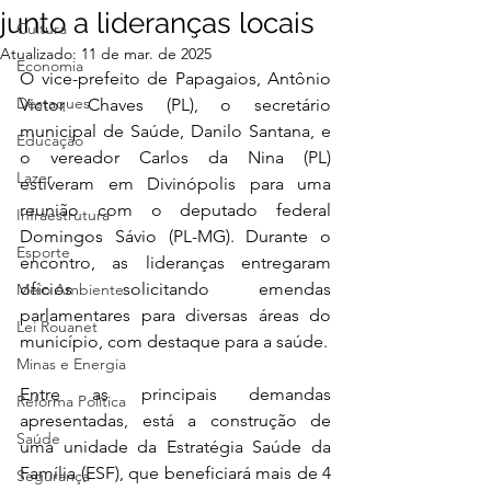
junto a lideranças locais
Cultura
Atualizado:
11 de mar. de 2025
Economia
O vice-prefeito de Papagaios, Antônio 
Destaques
Victor Chaves (PL), o secretário 
municipal de Saúde, Danilo Santana, e 
Educação
o vereador Carlos da Nina (PL) 
Lazer
estiveram em Divinópolis para uma 
reunião com o deputado federal 
Infraestrutura
Domingos Sávio (PL-MG). Durante o 
Esporte
encontro, as lideranças entregaram 
ofícios solicitando emendas 
Meio Ambiente
parlamentares para diversas áreas do 
Lei Rouanet
município, com destaque para a saúde.
Minas e Energia
Entre as principais demandas 
Reforma Política
apresentadas, está a construção de 
Saúde
uma unidade da Estratégia Saúde da 
Família (ESF), que beneficiará mais de 4 
Segurança