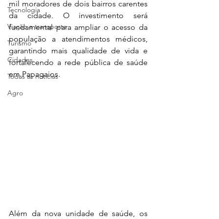
mil moradores de dois bairros carentes 
Tecnologia
da cidade. O investimento será 
Viação e transporte
fundamental para ampliar o acesso da 
população a atendimentos médicos, 
Turismo
garantindo mais qualidade de vida e 
Cidades
fortalecendo a rede pública de saúde 
em Papagaios.
Todas as notícias
Agro
Além da nova unidade de saúde, os 