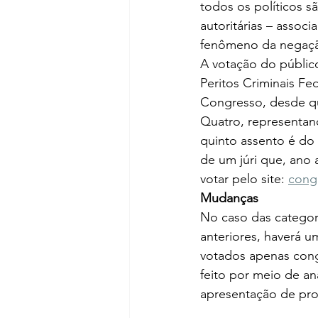
todos os políticos s
autoritárias – assoc
fenômeno da negação
A votação do público
Peritos Criminais Fe
Congresso, desde qu
Quatro, representand
quinto assento é do
de um júri que, ano 
votar pelo site: 
cong
Mudanças
No caso das categor
anteriores, haverá u
votados apenas cong
feito por meio de an
apresentação de pro