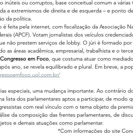
ão inúteis ou corruptos, base conceitual comum a várias 
iada a extremismos de direita e de esquerda – e ponto de
 da política.
 é feita pela internet, com fiscalização da Associação N
derais (APCF). Votam jornalistas dos veículos credenciad
e não prestem serviços de lobby. O júri é formado por 
o as áreas acadêmica, empresarial, trabalhista e o terce
 Congresso em Foco
, que costuma atuar como mediador 
após ano, se revela equilibrado e plural. Em breve, a p
ressoemfoco.uol.com.br/
ias especiais, uma mudança importante. Ao contrário d
ma lista dos parlamentares aptos a participar, de modo 
ressistas com real vínculo com o tema objeto da premia
álise da composição das frentes parlamentares, de discu
jetos e demais atuações como parlamentar.
*Com informações do site Con