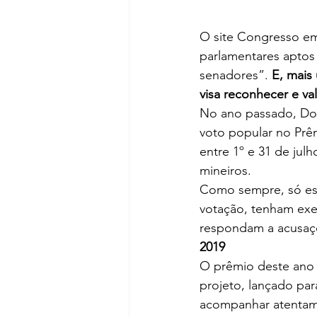
O site Congresso em
parlamentares aptos
senadores”. 
E, mais
visa reconhecer e va
No ano passado, Dom
voto popular no Prêm
entre 1º e 31 de jul
mineiros.
Como sempre, só esta
votação, tenham exe
respondam a acusaçõ
2019
O prêmio deste ano v
projeto, lançado para
acompanhar atentame