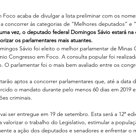
 Foco acaba de divulgar a lista preliminar com os nome
 a concorrer às categorias de “Melhores deputados” e 
 uma vez, o deputado federal Domingos Sávio estará na 
lorizar os parlamentares mais atuantes.
ingos Sávio foi eleito o melhor parlamentar de Minas G
io Congresso em Foco. A consulta popular foi realizada
ho. O parlamentar foi o mais bem avaliado entre os congr
rão aptos a concorrer parlamentares que, até a data de
rcido o mandato durante pelo menos 60 dias em 2019 e
es criminais.
ai ser entregue em 19 de setembro. Esta será a 12ª edi
 valorizar o trabalho do Legislativo, estimular a populaç
nte a ação dos deputados e senadores e enfrentar o m