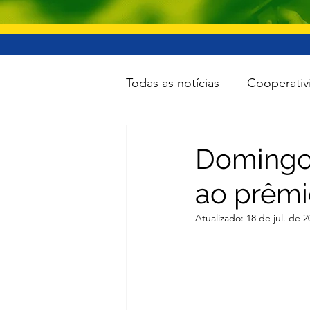
Todas as notícias
Cooperativ
Educação
Lazer
Inf
Domingos
ao prêm
Minas e Energia
Reforma
Atualizado:
18 de jul. de 2
Turismo
Cidades
To