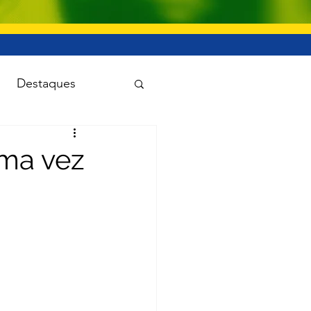
Destaques
uanet
ma vez
Viação e transporte