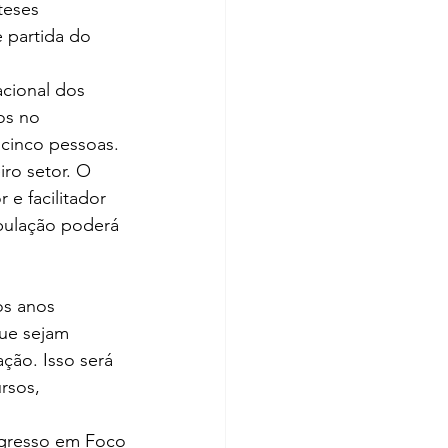
teses 
 partida do 
acional dos 
os no 
cinco pessoas. 
iro setor. O 
e facilitador 
opulação poderá 
os anos 
que sejam 
ção. Isso será 
rsos, 
gresso em Foco