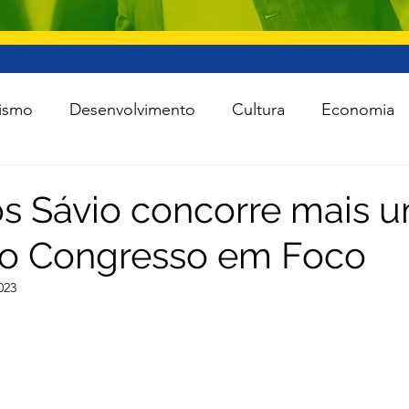
ismo
Desenvolvimento
Cultura
Economia
raestrutura
Esporte
Meio Ambiente
Lei Ro
 Sávio concorre mais u
io Congresso em Foco
 Política
Saúde
Segurança
Tecnologia
023
das as notícias
Agro