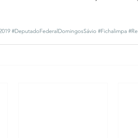
2019
#DeputadoFederalDomingosSávio
#Fichalimpa
#Re