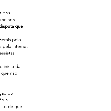
s dos 
“melhores 
disputa que 
erais pelo 
 pela internet 
essistas 
 início da 
 que não 
ção do 
ão a 
ito de que 