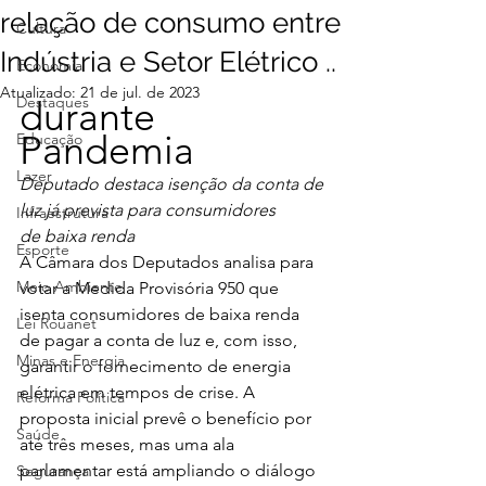
relação de consumo entre
Cultura
Indústria e Setor Elétrico ..
Economia
Atualizado:
21 de jul. de 2023
Destaques
durante 
Pandemia
Educação
Lazer
Deputado destaca isenção da conta de 
luz já prevista para consumidores
Infraestrutura
de baixa renda
Esporte
A Câmara dos Deputados analisa para 
Meio Ambiente
votar a Medida Provisória 950 que 
isenta consumidores de baixa renda 
Lei Rouanet
de pagar a conta de luz e, com isso, 
Minas e Energia
garantir o fornecimento de energia 
elétrica em tempos de crise. A 
Reforma Política
proposta inicial prevê o benefício por 
Saúde
até três meses, mas uma ala 
parlamentar está ampliando o diálogo 
Segurança