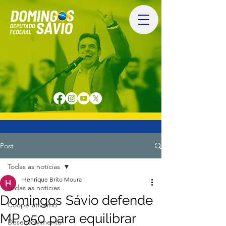
Post
Todas as notícias
Henrique Brito Moura
Todas as notícias
Domingos Sávio defende
Cooperativismo
MP 950 para equilibrar
Desenvolvimento