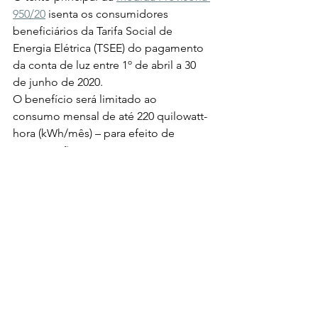
950/20
 isenta os consumidores 
beneficiários da Tarifa Social de 
Energia Elétrica (TSEE) do pagamento 
da conta de luz entre 1º de abril a 30 
de junho de 2020. 
O benefício será limitado ao
consumo mensal de até 220 quilowatt-
hora (kWh/mês) – para efeito de 
comparação,
uma geladeira de 360 litros (sem 
freezer) consome cerca de 32 kWh por 
mês.  
Domingos Sávio destacou a 
importância da MP.  “É uma medida 
provisória muito importante para o 
consumidor de baixa renda, porque 
garante a isenção de 100% na tarifa até 
o limite de consumo de 220 kWh”, 