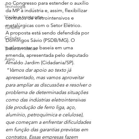
no Congresso para estender o auxílio 
Tecnologia
da MP à indústria e, assim, flexibilizar 
Viação e transporte
contratos de eletrointensivos e 
metalúrgicas com o Setor Elétrico.  
Turismo
A proposta está sendo defendida por 
Cidades
Domingos Sávio (PSDB/MG). O 
parlamentar se baseia em uma 
Todas as notícias
emenda, apresentada pelo deputado 
Agro
Arnaldo Jardim (Cidadania/SP). 
 “
Vamos dar apoio ao texto já 
apresentado, mas vamos aproveitar 
para ampliar as discussões e resolver o 
problema de determinadas situações 
como das indústrias eletrointensivas 
(de produção de ferro liga, aço, 
alumínio, petroquímica e celulose), 
que começam a enfrentar dificuldades 
em função das garantias previstas em 
contratos. Essas empresas fazem 