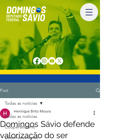
Post
Todas as notícias
Henrique Brito Moura
Todas as notícias
Domingos Sávio defende
Cooperativismo
valorização do ser
Desenvolvimento