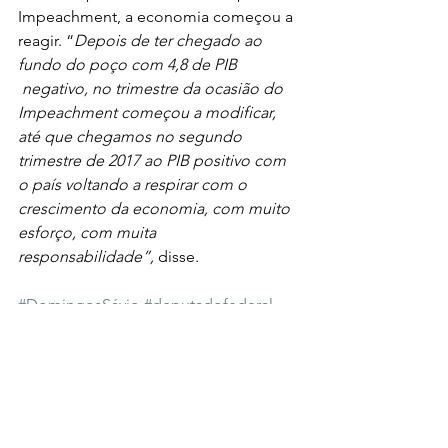
Impeachment, a economia começou a 
reagir. “
Depois de ter chegado ao 
fundo do poço com 4,8 de PIB 
 negativo, no trimestre da ocasião do 
Impeachment começou a modificar, 
até que chegamos no segundo 
trimestre de 2017 ao PIB positivo com 
o país voltando a respirar com o 
crescimento da economia, com muito 
esforço, com muita 
responsabilidade”,
 disse.
#DomingosSávio
#deputadofederal
#planejamento
#orçamento
#LDO
#CMO
Desenvolvimento
Destaques
Economia