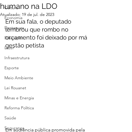
humano na LDO
Cultura
Atualizado:
19 de jul. de 2023
Economia
Em sua fala, o deputado 
Destaques
lembrou que rombo no 
orçamento foi deixado por má 
Educação
gestão petista
Lazer
Infraestrutura
Esporte
Meio Ambiente
Lei Rouanet
Minas e Energia
Reforma Política
Saúde
Segurança
Em audiência pública promovida pela 