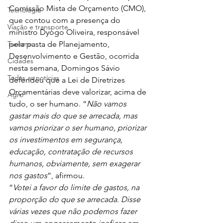
Comissão Mista de Orçamento (CMO), 
Tecnologia
que contou com a presença do 
Viação e transporte
ministro Dyogo Oliveira, responsável 
Turismo
pela pasta de Planejamento, 
Desenvolvimento e Gestão, ocorrida 
Cidades
nesta semana, Domingos Sávio 
Todas as notícias
defendeu que a Lei de Diretrizes 
Orçamentárias deve valorizar, acima de 
Agro
tudo, o ser humano. “
Não vamos 
gastar mais do que se arrecada, mas 
vamos priorizar o ser humano, priorizar 
os investimentos em segurança, 
educação, contratação de recursos 
humanos, obviamente, sem exagerar 
nos gastos
”, afirmou.
“
Votei a favor do limite de gastos, na 
proporção do que se arrecada. Disse 
várias vezes que não podemos fazer 