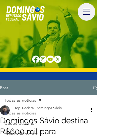
Post
Todas as notícias
Dep. Federal Domingos Sávio
Todas as notícias
Domingos Sávio destina
Cooperativismo
R$600 mil para
Desenvolvimento