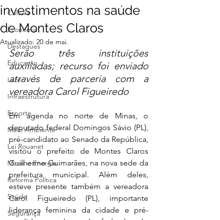
investimentos na saúde
Cultura
de Montes Claros
Economia
Atualizado:
20 de mai.
Destaques
Serão três instituições 
Educação
auxiliadas; recurso foi enviado 
através de parceria com a 
Lazer
vereadora Carol Figueiredo
Infraestrutura
Esporte
Em agenda no norte de Minas, o 
deputado federal Domingos Sávio (PL), 
Meio Ambiente
pré-candidato ao Senado da República, 
Lei Rouanet
visitou o prefeito de Montes Claros 
Guilherme Guimarães, na nova sede da 
Minas e Energia
prefeitura municipal. Além deles, 
Reforma Política
esteve presente também a vereadora 
Saúde
Carol Figueiredo (PL), importante 
liderança feminina da cidade e pré-
Segurança