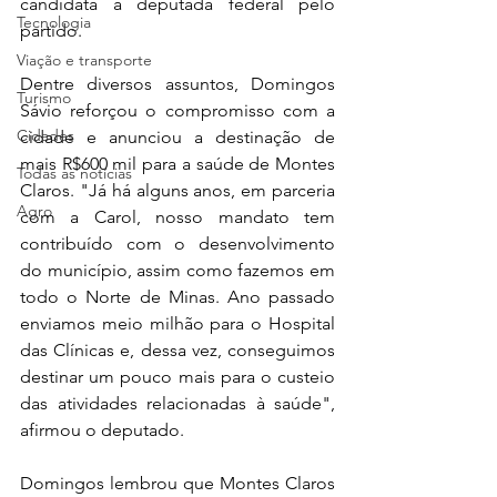
candidata a deputada federal pelo 
Tecnologia
partido.
Viação e transporte
Dentre diversos assuntos, Domingos 
Turismo
Sávio reforçou o compromisso com a 
Cidades
cidade e anunciou a destinação de 
mais R$600 mil para a saúde de Montes 
Todas as notícias
Claros. "Já há alguns anos, em parceria 
Agro
com a Carol, nosso mandato tem 
contribuído com o desenvolvimento 
do município, assim como fazemos em 
todo o Norte de Minas. Ano passado 
enviamos meio milhão para o Hospital 
das Clínicas e, dessa vez, conseguimos 
destinar um pouco mais para o custeio 
das atividades relacionadas à saúde", 
afirmou o deputado.
Domingos lembrou que Montes Claros 