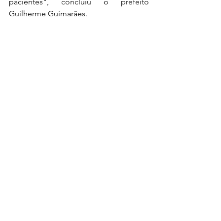
pacientes", concluiu o prefeito 
Guilherme Guimarães.
Domingos Sávio Montes Claros
Desenvolvimento