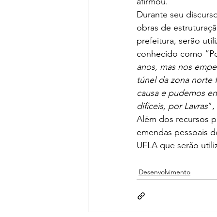
afirmou.
Durante seu discurso
obras de estruturaç
prefeitura, serão uti
conhecido como “Po
anos, mas nos empen
túnel da zona norte
causa e pudemos ent
difíceis, por Lavras
”,
Além dos recursos pa
emendas pessoais de
UFLA que serão utili
Desenvolvimento