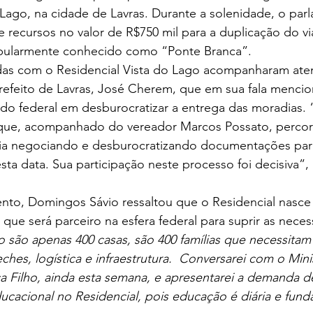
 Lago, na cidade de Lavras. Durante a solenidade, o par
 recursos no valor de R$750 mil para a duplicação do v
 popularmente conhecido como “Ponte Branca”.
adas com o Residencial Vista do Lago acompanharam ate
efeito de Lavras, José Cherem, que em sua fala mencio
 federal em desburocratizar a entrega das moradias. 
ue, acompanhado do vereador Marcos Possato, percorr
ília negociando e desburocratizando documentações par
ta data. Sua participação neste processo foi decisiva”,
to, Domingos Sávio ressaltou que o Residencial nasce
que será parceiro na esfera federal para suprir as nece
 são apenas 400 casas, são 400 famílias que necessitam 
ches, logística e infraestrutura.  Conversarei com o Mini
Filho, ainda esta semana, e apresentarei a demanda d
acional no Residencial, pois educação é diária e fund