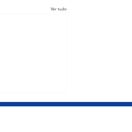
Ver tudo
POLIS – MG
rio Centro-Oeste