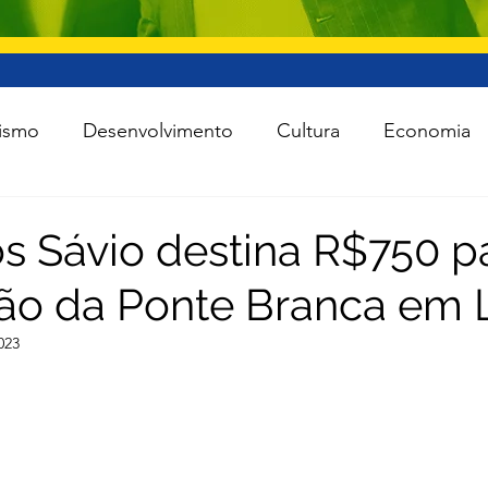
ismo
Desenvolvimento
Cultura
Economia
raestrutura
Esporte
Meio Ambiente
Lei Ro
 Sávio destina R$750 p
ão da Ponte Branca em 
 Política
Saúde
Segurança
Tecnologia
023
das as notícias
Agro