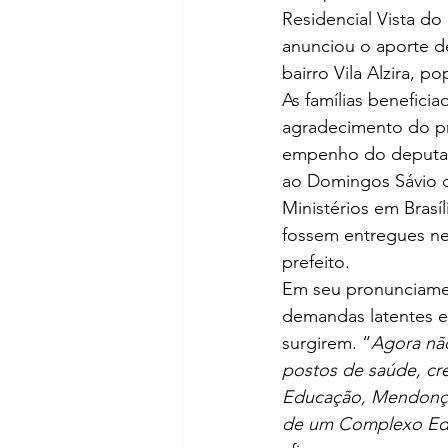
Residencial Vista do
anunciou o aporte de
bairro Vila Alzira,
As famílias benefici
agradecimento do pr
empenho do deputado
ao Domingos Sávio q
Ministérios em Bras
fossem entregues nes
prefeito.
Em seu pronunciamen
demandas latentes e 
surgirem. “
Agora não
postos de saúde, cre
Educação, Mendonça 
de um Complexo Educ