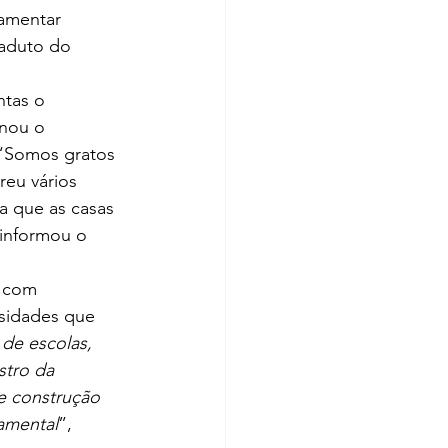
lamentar 
iaduto do 
ntas o 
nou o 
“Somos gratos 
eu vários 
a que as casas 
 informou o 
 com 
ssidades que 
de escolas, 
stro da 
e construção 
amental
”, 