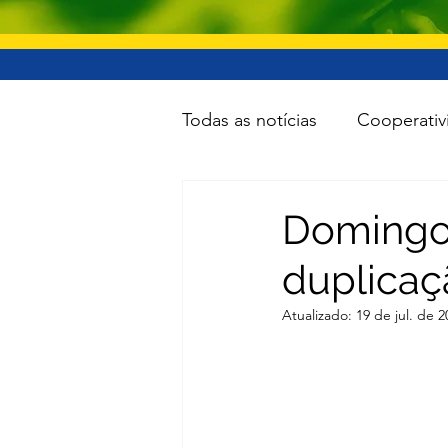
Todas as notícias
Cooperativ
Educação
Lazer
Inf
Domingos
duplicaç
Minas e Energia
Reforma
Atualizado:
19 de jul. de 2
Turismo
Cidades
To