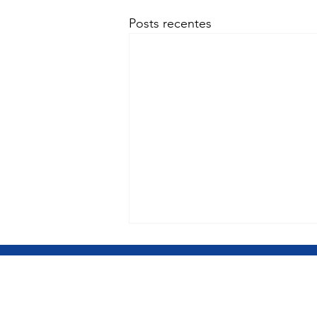
Posts recentes
BRASÍLIA DF
Gabinete Câmara dos Deputados
Gabinete Câmara dos Deputados