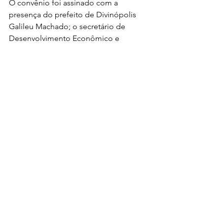
O convênio foi assinado com a 
presença do prefeito de Divinópolis 
Galileu Machado; o secretário de 
Desenvolvimento Econômico e 
Turismo, Rafael Nogueira; o assessor 
especial José Alonso Dias, e o 
representante da Infraero, Nonato 
Almeida.
#aeroporto
#AeroportoBrigadeiroCabral
#aviaçãocivil
Infraestrutura
Viação e transporte
Ver tudo
Posts recentes