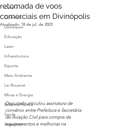
retomada de voos
Cultura
comerciais em Divinópolis
Economia
Atualizado:
18 de jul. de 2023
Destaques
Educação
Lazer
Infraestrutura
Esporte
Meio Ambiente
Lei Rouanet
Minas e Energia
Deputado articulou assinatura de 
Reforma Política
convênio entre Prefeitura e Secretária 
Saúde
de Aviação Civil para compra de 
equipamentos e melhorias na 
Segurança