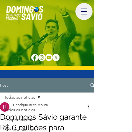
Post
Todas as notícias
Henrique Brito Moura
Todas as notícias
Domingos Sávio garante
Cooperativismo
R$ 6 milhões para
Desenvolvimento