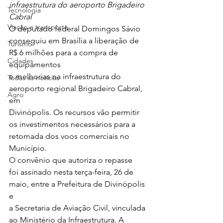
infraestrutura do aeroporto Brigadeiro 
Tecnologia
Cabral
Viação e transporte
O deputado federal Domingos Sávio
conseguiu em Brasília a liberação de 
Turismo
R$ 6 milhões para a compra de 
Cidades
equipamentos
e melhorias na infraestrutura do 
Todas as notícias
aeroporto regional Brigadeiro Cabral, 
Agro
em
Divinópolis. Os recursos vão permitir 
os investimentos necessários para a
retomada dos voos comerciais no 
Município.  
O convênio que autoriza o repasse
foi assinado nesta terça-feira, 26 de 
maio, entre a Prefeitura de Divinópolis 
e
a Secretaria de Aviação Civil, vinculada 
ao Ministério da Infraestrutura. A