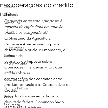
nas operações do crédito
Cultura
rural
Economia
Deputado apresentou proposta à 
Destaques
ministra da Agricultura em reunião
Educação
online nesta segunda, 30
O Ministério da Agricultura,
Lazer
Pecuária e Abastecimento pode 
Infraestrutura
determinar, a qualquer momento, a 
Esporte
retirada da
cobrança de Imposto sobre 
Meio Ambiente
Operações Financeiras – IOF, que 
Lei Rouanet
incide sobre as
prorrogações dos contratos entre 
Minas e Energia
produtores rurais e as Cooperativas de 
Reforma Política
Crédito.
A medida foi apresentada pelo 
Saúde
deputado federal Domingos Sávio 
Segurança
(PSDB/MG) à ministra