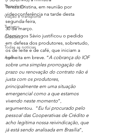
Tecnologia
Tereza Cristina, em reunião por 
videoconferência na tarde desta 
Viação e transporte
segunda-feira,
Turismo
30 de março.  
Domingos Sávio justificou o pedido 
Cidades
em defesa dos produtores, sobretudo, 
Todas as notícias
os de leite e de café, que iniciam a 
Agro
colheita em breve. “
A cobrança do IOF 
sobre uma simples prorrogação de 
prazo ou renovação do contrato não é 
justa com os produtores, 
principalmente em uma situação 
emergencial como a que estamos 
vivendo neste momento
”, 
argumentou.  “
Eu fui procurado pelo 
pessoal das Cooperativas de Crédito e 
acho legítima nossa reivindicação, que 
já está sendo analisada em Brasília
”, 