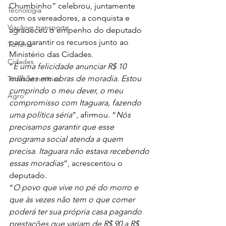
Chumbinho” celebrou, juntamente 
Tecnologia
com os vereadores, a conquista e 
Viação e transporte
agradeceu o empenho do deputado 
para garantir os recursos junto ao 
Turismo
Ministério das Cidades.
Cidades
“
É uma felicidade anunciar R$ 10 
milhões em obras de moradia. Estou 
Todas as notícias
cumprindo o meu dever, o meu 
Agro
compromisso com Itaguara, fazendo 
uma política séria
”, afirmou. “
Nós 
precisamos garantir que esse 
programa social atenda a quem 
precisa. Itaguara não estava recebendo 
essas moradias
”, acrescentou o 
deputado.
“
O povo que vive no pé do morro e 
que às vezes não tem o que comer 
poderá ter sua própria casa pagando 
prestações que variam de R$ 90 a R$ 