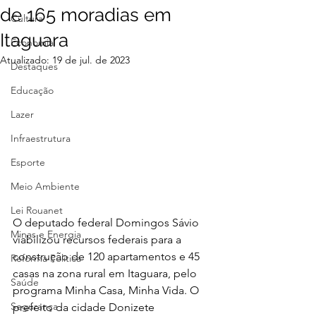
de 165 moradias em
Cultura
Itaguara
Economia
Atualizado:
19 de jul. de 2023
Destaques
Educação
Lazer
Infraestrutura
Esporte
Meio Ambiente
Lei Rouanet
O deputado federal Domingos Sávio 
Minas e Energia
viabilizou recursos federais para a 
construção de 120 apartamentos e 45 
Reforma Política
casas na zona rural em Itaguara, pelo 
Saúde
programa Minha Casa, Minha Vida. O 
Segurança
prefeito da cidade Donizete 