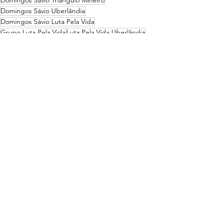
Domingos Sávio Triângulo Mineiro
Domingos Sávio Uberlândia
Domingos Sávio Luta Pela Vida
Grupo Luta Pela Vida
Luta Pela Vida Uberlândia
Saúde
Ver tudo
Posts recentes