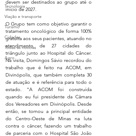
devem ser destinados ao grupo até o 
Tecnologia
início de 2027.
Viação e transporte
O Grupo tem como objetivo garantir o 
Turismo
tratamento oncológico de forma 100% 
Cidades
gratuita aos seus pacientes, atuando no 
atendimento de 27 cidades do 
Todas as notícias
triângulo junto ao Hospital do Câncer. 
Agro
Na visita, Domingos Sávio recordou do 
trabalho que é feito na ACOM, em 
Divinópolis, que também completa 30 
de atuação e é referência para todo o 
estado. "A ACOM foi construída 
quando eu fui presidente da Câmara 
dos Vereadores em Divinópolis. Desde 
então, se tornou a principal entidade 
do Centro-Oeste de Minas na luta 
contra o câncer, fazendo um trabalho 
de parceria com o Hospital São João 