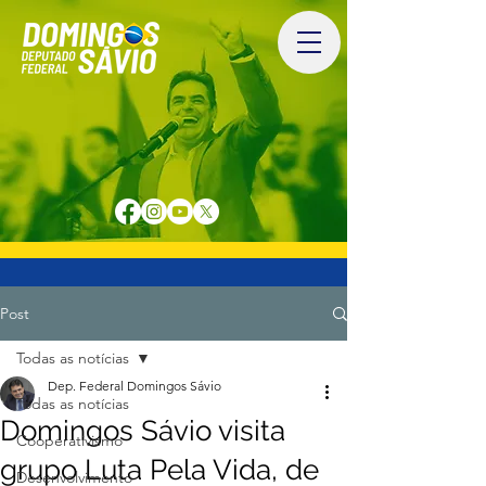
Post
Todas as notícias
Dep. Federal Domingos Sávio
Todas as notícias
Domingos Sávio visita
Cooperativismo
grupo Luta Pela Vida, de
Desenvolvimento