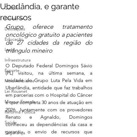
Uberlândia, e garante
Cultura
recursos
Economia
Grupo oferece tratamento 
Destaques
oncológico gratuito a pacientes 
Educação
de 27 cidades da região do 
Lazer
triângulo mineiro
Infraestrutura
O Deputado Federal Domingos Sávio 
Esporte
(PL) visitou, na última semana, a 
unidade do Grupo Luta Pela Vida em 
Meio Ambiente
Uberlândia, entidade que faz trabalhos 
Lei Rouanet
em parcerias com o Hospital do Câncer 
Minas e Energia
e que completa 30 anos de atuação em 
2026. Juntamente com os provedores 
Reforma Política
Renato e Agnaldo, Domingos 
Saúde
conheceu as dependências da casa e 
garantiu o envio de recursos que 
Segurança