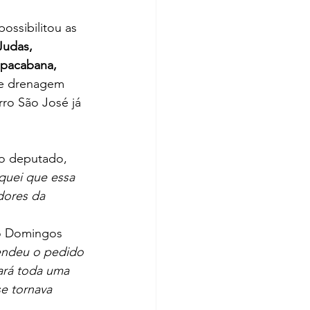
ssibilitou as 
Judas, 
opacabana, 
de drenagem 
ro São José já 
ao deputado, 
quei que essa 
dores da 
o Domingos 
endeu o pedido 
ará toda uma 
e tornava 