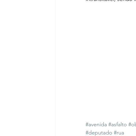
#avenida
#asfalto
#o
#deputado
#rua