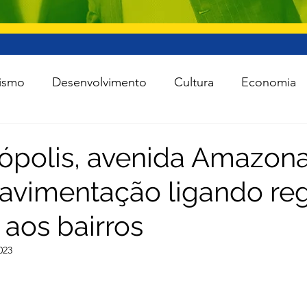
ismo
Desenvolvimento
Cultura
Economia
raestrutura
Esporte
Meio Ambiente
Lei Ro
ópolis, avenida Amazon
avimentação ligando re
 Política
Saúde
Segurança
Tecnologia
 aos bairros
das as notícias
Agro
023