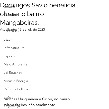
Domingos Sávio beneficia
Cultura
obras no bairro
Economia
Mangabeiras.
Destaques
Atualizado:
18 de jul. de 2023
Educação
Lazer
Infraestrutura
Esporte
Meio Ambiente
Lei Rouanet
Minas e Energia
Reforma Política
Saúde
As Ruas Uruguaiana e Orion, no bairro 
Mangabeiras, são atualmente 
Segurança