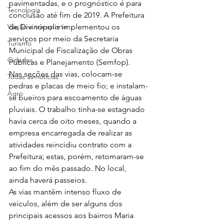
pavimentadas, e o prognóstico é para 
Tecnologia
conclusão até fim de 2019. A Prefeitura 
Viação e transporte
de Divinópolis implementou os 
serviços por meio da Secretaria 
Turismo
Municipal de Fiscalização de Obras 
Cidades
Públicas e Planejamento (Semfop). 
Nas seções das vias, colocam-se 
Todas as notícias
pedras e placas de meio fio; e instalam-
Agro
se bueiros para escoamento de águas 
pluviais. O trabalho tinha-se estagnado 
havia cerca de oito meses, quando a 
empresa encarregada de realizar as 
atividades reincidiu contrato com a 
Prefeitura; estas, porém, retomaram-se 
ao fim do mês passado. No local, 
ainda haverá passeios. 
As vias mantêm intenso fluxo de 
veículos, além de ser alguns dos 
principais acessos aos bairros Maria 